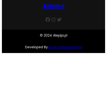
Alejaja
Facebook
Instagram
Twitter
© 2024 Alejaja.pl
Developed By
Wszechobecna Para