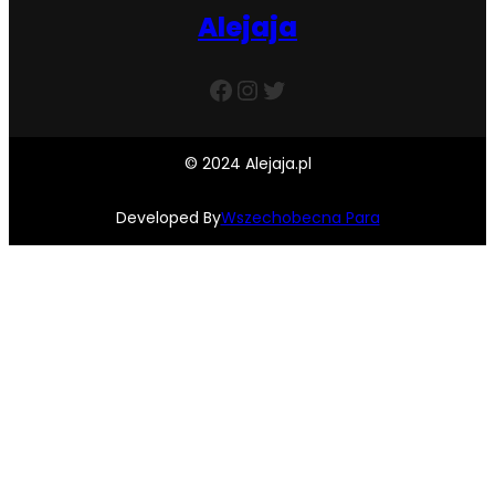
Alejaja
Facebook
Instagram
Twitter
© 2024 Alejaja.pl
Developed By
Wszechobecna Para