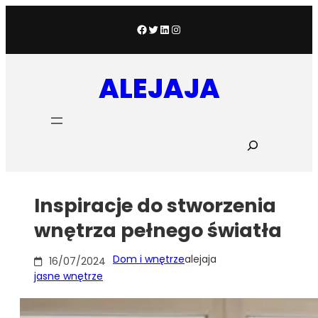
Przejdź
do
Facebook
Twitter
LinkedIn
Instagram
treści
ALEJAJA
S
z
u
k
a
Inspiracje do stworzenia
j
wnętrza pełnego światła
Dom i wnętrze
alejaja
16/07/2024
jasne wnętrze