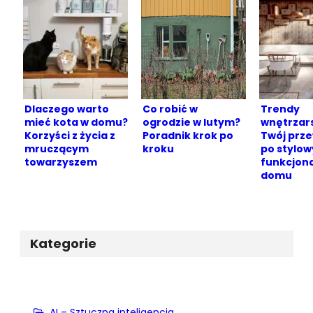
Dlaczego warto
Co robić w
Trendy
mieć kota w domu?
ogrodzie w lutym?
wnętrzars
Korzyści z życia z
Poradnik krok po
Twój prz
mruczącym
kroku
po stylow
towarzyszem
funkcjon
domu
Kategorie
AI – Sztuczna inteligencja