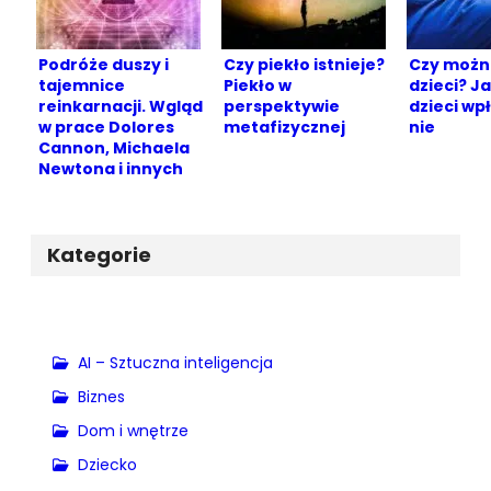
Podróże duszy i
Czy piekło istnieje?
Czy możn
tajemnice
Piekło w
dzieci? Ja
reinkarnacji. Wgląd
perspektywie
dzieci wp
w prace Dolores
metafizycznej
nie
Cannon, Michaela
Newtona i innych
Kategorie
AI – Sztuczna inteligencja
Biznes
Dom i wnętrze
Dziecko