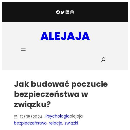
Przejdź
do
Facebook
Twitter
LinkedIn
Instagram
treści
ALEJAJA
S
z
u
k
a
Jak budować poczucie
j
bezpieczeństwa w
związku?
Psychologia
alejaja
12/05/2024
bezpieczeństwo
, 
relacje
, 
związki