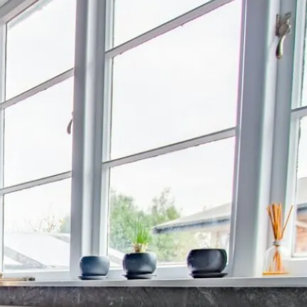
Dom i wnętrze
Dziecko
Moda
Podróże
Porady
Psychologia
Rozrywka
Uroda
Wydarzenia
Zdrowie