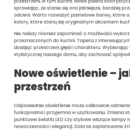
przestrzeni, w tym kuchni. Nowa paleta kolorysty
sprawiając, że stanie się ono jaśniejsze, bardziej 
odcieni. Warto rozważyć pastelowe barwy, które oży
kolory, które staną się oryginalnym akcentem kuch
Nie należy również zapominać o możliwości wykorz
przeznaczonych do kuchni. Tapeta z interesując
dodając przestrzeni głębi i charakteru. Wybierając
stylistycznej naszego domu, aby zachować spójnoś
Nowe oświetlenie – ja
przestrzeń
Odpowiednie oświetlenie może całkowicie odmienić o
funkcjonalna i przyjemna w użytkowaniu. Zmiana s
punktowe światła LED czy stylowe wiszące lampy
nowoczesności i elegancji. Dobrze zaplanowane źród