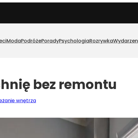
eci
Moda
Podróże
Porady
Psychologia
Rozrywka
Wydarzen
chnię bez remontu
eżanie wnętrza