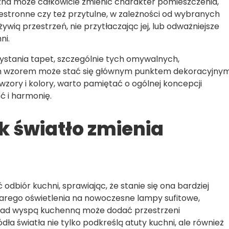
czna może całkowicie zmienić charakter pomieszczenia,
przestronne czy też przytulne, w zależności od wybranych
wią przestrzeń, nie przytłaczając jej, lub odważniejsze
ni.
ystania tapet, szczególnie tych omywalnych,
ym wzorem może stać się głównym punktem dekoracyjnym
 wzory i kolory, warto pamiętać o ogólnej koncepcji
ć i harmonię.
k światło zmienia
dbiór kuchni, sprawiając, że stanie się ona bardziej
tarego oświetlenia na nowoczesne lampy sufitowe,
 nad wyspą kuchenną może dodać przestrzeni
ła światła nie tylko podkreślą atuty kuchni, ale również