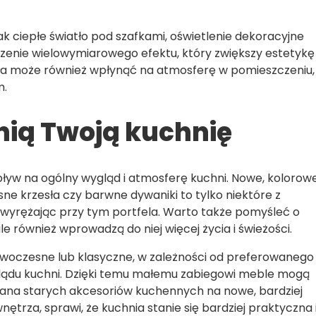
k ciepłe światło pod szafkami, oświetlenie dekoracyjne
rzenie wielowymiarowego efektu, który zwiększy estetykę 
ła może również wpłynąć na atmosferę w pomieszczeniu,
m.
nią Twoją kuchnię
ływ na ogólny wygląd i atmosferę kuchni. Nowe, kolorow
ne krzesła czy barwne dywaniki to tylko niektóre z
wyrężając przy tym portfela. Warto także pomyśleć o
ale również wprowadzą do niej więcej życia i świeżości.
woczesne lub klasyczne, w zależności od preferowanego
yglądu kuchni. Dzięki temu małemu zabiegowi meble mogą
ana starych akcesoriów kuchennych na nowe, bardziej
ętrza, sprawi, że kuchnia stanie się bardziej praktyczna 