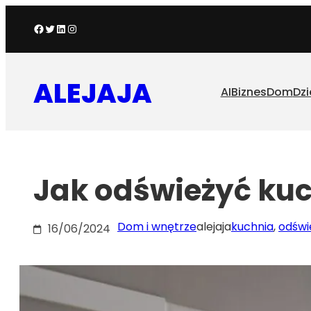
Przejdź
Facebook
Twitter
LinkedIn
Instagram
do
treści
ALEJAJA
AI
Biznes
Dom
Dzi
Jak odświeżyć ku
Dom i wnętrze
alejaja
kuchnia
, 
odświ
16/06/2024