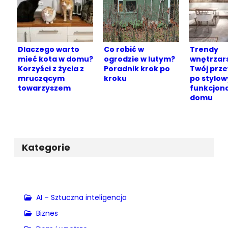
Dlaczego warto
Co robić w
Trendy
mieć kota w domu?
ogrodzie w lutym?
wnętrzars
Korzyści z życia z
Poradnik krok po
Twój prz
mruczącym
kroku
po stylow
towarzyszem
funkcjon
domu
Kategorie
AI – Sztuczna inteligencja
Biznes