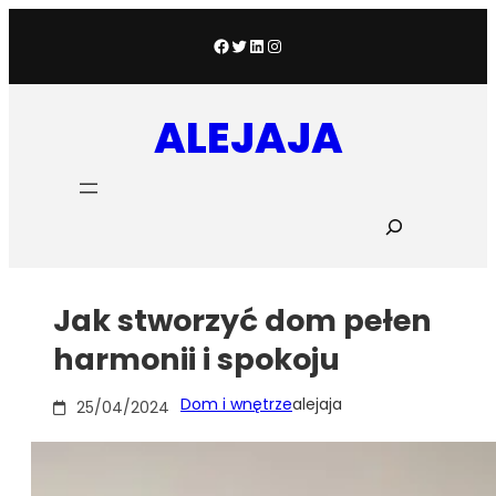
Przejdź
do
Facebook
Twitter
LinkedIn
Instagram
treści
ALEJAJA
S
z
u
k
a
Jak stworzyć dom pełen
j
harmonii i spokoju
Dom i wnętrze
alejaja
25/04/2024