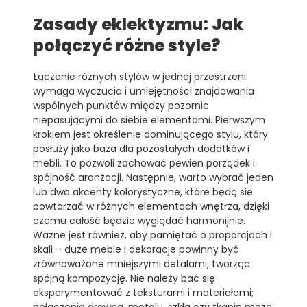
Zasady eklektyzmu: Jak
połączyć różne style?
Łączenie różnych stylów w jednej przestrzeni
wymaga wyczucia i umiejętności znajdowania
wspólnych punktów między pozornie
niepasującymi do siebie elementami. Pierwszym
krokiem jest określenie dominującego stylu, który
posłuży jako baza dla pozostałych dodatków i
mebli. To pozwoli zachować pewien porządek i
spójność aranżacji. Następnie, warto wybrać jeden
lub dwa akcenty kolorystyczne, które będą się
powtarzać w różnych elementach wnętrza, dzięki
czemu całość będzie wyglądać harmonijnie.
Ważne jest również, aby pamiętać o proporcjach i
skali – duże meble i dekoracje powinny być
zrównoważone mniejszymi detalami, tworząc
spójną kompozycję. Nie należy bać się
eksperymentować z teksturami i materiałami;
połączenie drewna, metalu, szkła czy tkanin może