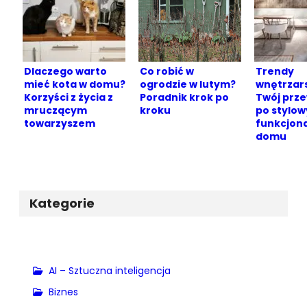
Dlaczego warto
Co robić w
Trendy
mieć kota w domu?
ogrodzie w lutym?
wnętrzars
Korzyści z życia z
Poradnik krok po
Twój prz
mruczącym
kroku
po stylow
towarzyszem
funkcjon
domu
Kategorie
AI – Sztuczna inteligencja
Biznes