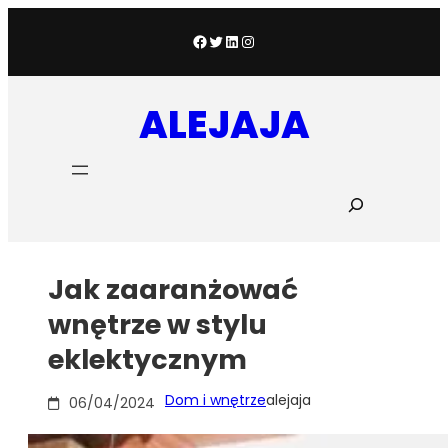
Przejdź
do
Facebook
Twitter
LinkedIn
Instagram
treści
ALEJAJA
S
z
u
k
a
Jak zaaranżować
j
wnętrze w stylu
eklektycznym
Dom i wnętrze
alejaja
06/04/2024