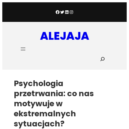
Przejdź
do
Facebook
Twitter
LinkedIn
Instagram
treści
ALEJAJA
S
z
u
k
a
Psychologia
j
przetrwania: co nas
motywuje w
ekstremalnych
sytuacjach?