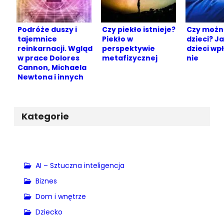
Podróże duszy i
Czy piekło istnieje?
Czy możn
tajemnice
Piekło w
dzieci? Ja
reinkarnacji. Wgląd
perspektywie
dzieci wp
w prace Dolores
metafizycznej
nie
Cannon, Michaela
Newtona i innych
Kategorie
AI – Sztuczna inteligencja
Biznes
Dom i wnętrze
Dziecko