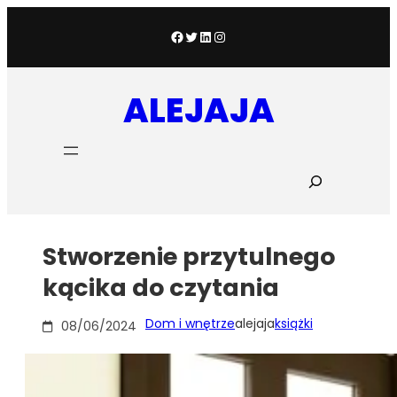
Przejdź
do
Facebook
Twitter
LinkedIn
Instagram
treści
ALEJAJA
S
z
u
k
a
Stworzenie przytulnego
j
kącika do czytania
Dom i wnętrze
alejaja
książki
08/06/2024