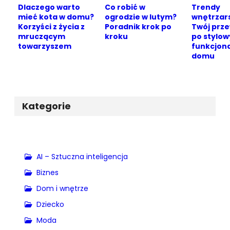
Dlaczego warto
Co robić w
Trendy
mieć kota w domu?
ogrodzie w lutym?
wnętrzars
Korzyści z życia z
Poradnik krok po
Twój prz
mruczącym
kroku
po stylow
towarzyszem
funkcjon
domu
Kategorie
AI – Sztuczna inteligencja
Biznes
Dom i wnętrze
Dziecko
Moda