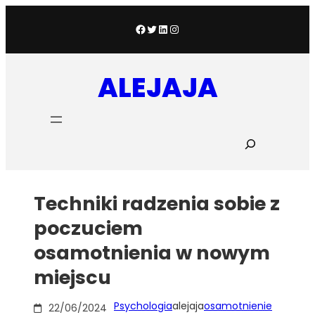
Przejdź
do
Facebook
Twitter
LinkedIn
Instagram
treści
ALEJAJA
S
z
u
k
a
Techniki radzenia sobie z
j
poczuciem
osamotnienia w nowym
miejscu
Psychologia
alejaja
osamotnienie
22/06/2024