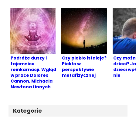
Podróże duszy i
Czy piekło istnieje?
Czy możn
tajemnice
Piekło w
dzieci? Ja
reinkarnacji. Wgląd
perspektywie
dzieci wp
w prace Dolores
metafizycznej
nie
Cannon, Michaela
Newtona i innych
Kategorie