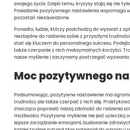
swojego życia. Dzięki temu, kryzysy stają się nie t
Posiadanie pozytywnego nastawienia wspomaga w 
pozostać niezauważone.
Ponadto, ludzie, którzy podchodzą do wyzwań z op
niezbędne do radzenia sobie z przyszłymi trudnośc
stać się kluczem do personalnego sukcesu. Podejści
także czerpanie z nich maksymalnych korzyści. Tr
nasze myślenie i zaczynamy postrzegać wyzwania j
Moc pozytywnego na
Podsumowując, pozytywne nastawienie ma ogromny
trudności, ale także czerpać z nich siłę. Praktyko
znacząco poprawić naszą zdolność do radzenia sob
możliwości. Pozytywne myślenie nie jest ucieczką o
lepsze zarządzanie emocjami, budowanie zdrowych 
każdej trudnej sytuacji tkwi potencjał do wzrostu i