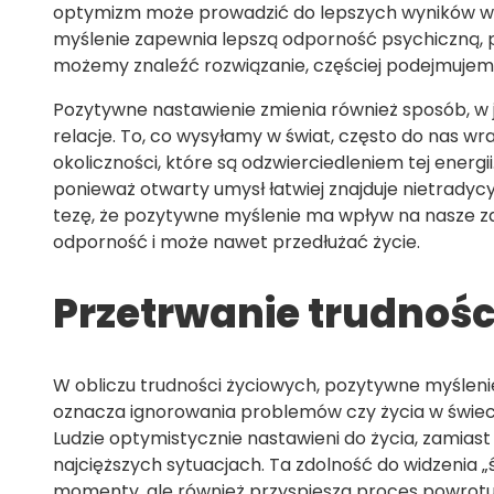
optymizm może prowadzić do lepszych wyników w p
myślenie zapewnia lepszą odporność psychiczną, 
możemy znaleźć rozwiązanie, częściej podejmujem
Pozytywne nastawienie zmienia również sposób, w ja
relacje. To, co wysyłamy w świat, często do nas wr
okoliczności, które są odzwierciedleniem tej ener
ponieważ otwarty umysł łatwiej znajduje nietrady
tezę, że pozytywne myślenie ma wpływ na nasze zd
odporność i może nawet przedłużać życie.
Przetrwanie trudnoś
W obliczu trudności życiowych, pozytywne myślenie
oznacza ignorowania problemów czy życia w świecie 
Ludzie optymistycznie nastawieni do życia, zamiast
najcięższych sytuacjach. Ta zdolność do widzenia 
momenty, ale również przyspiesza proces powrotu