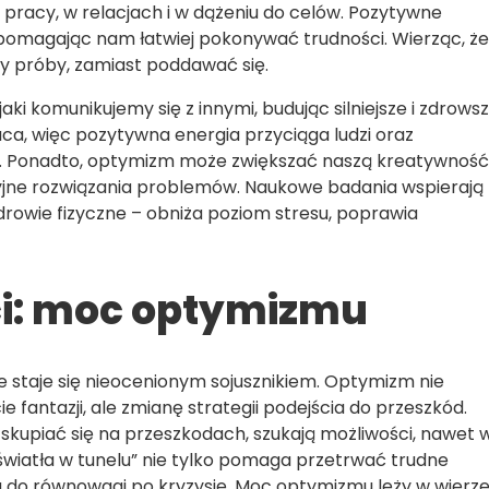
racy, w relacjach i w dążeniu do celów. Pozytywne
pomagając nam łatwiej pokonywać trudności. Wierząc, że
y próby, zamiast poddawać się.
ki komunikujemy się z innymi, budując silniejsze i zdrows
aca, więc pozytywna energia przyciąga ludzi oraz
gii. Ponadto, optymizm może zwiększać naszą kreatywność
cyjne rozwiązania problemów. Naukowe badania wspierają
rowie fizyczne – obniża poziom stresu, poprawia
ci: moc optymizmu
 staje się nieocenionym sojusznikiem. Optymizm nie
fantazji, ale zmianę strategii podejścia do przeszkód.
 skupiać się na przeszkodach, szukają możliwości, nawet 
„światła w tunelu” nie tylko pomaga przetrwać trudne
 do równowagi po kryzysie. Moc optymizmu leży w wierze