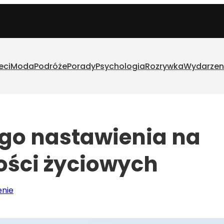
eci
Moda
Podróże
Porady
Psychologia
Rozrywka
Wydarzen
go nastawienia na
ości życiowych
enie