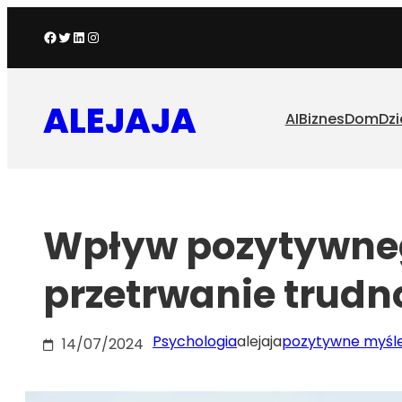
Przejdź
Facebook
Twitter
LinkedIn
Instagram
do
treści
ALEJAJA
AI
Biznes
Dom
Dzi
Wpływ pozytywne
przetrwanie trudn
Psychologia
alejaja
pozytywne myśl
14/07/2024