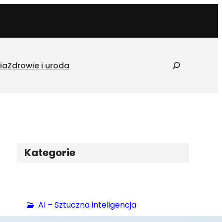
S
ia
Zdrowie i uroda
z
u
k
a
j
Kategorie
AI – Sztuczna inteligencja
Biznes