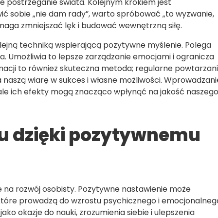
 postrzeganie świata. Kolejnym krokiem jest
ć sobie „nie dam rady”, warto spróbować „to wyzwanie,
omaga zmniejszać lęk i budować wewnętrzną siłę.
kolejną techniką wspierającą pozytywne myślenie. Polega
nia. Umożliwia to lepsze zarządzanie emocjami i ogranicza
acji to również skuteczna metoda; regularne powtarzan
naszą wiarę w sukces i własne możliwości. Wprowadzani
, ale ich efekty mogą znacząco wpłynąć na jakość naszeg
ju dzięki pozytywnemu
se na rozwój osobisty. Pozytywne nastawienie może
które prowadzą do wzrostu psychicznego i emocjonalneg
ako okazje do nauki, zrozumienia siebie i ulepszenia