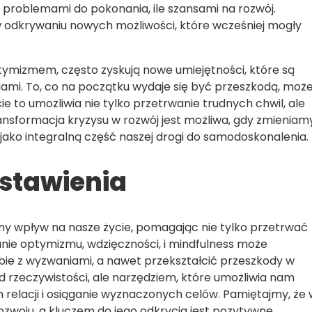
yle problemami do pokonania, ile szansami na rozwój.
odkrywaniu nowych możliwości, które wcześniej mogły
tymizmem, często zyskują nowe umiejętności, które są
iami. To, co na początku wydaje się być przeszkodą, moż
e to umożliwia nie tylko przetrwanie trudnych chwil, ale
ansformacja kryzysu w rozwój jest możliwa, gdy zmieniam
ako integralną część naszej drogi do samodoskonalenia.
stawienia
 wpływ na nasze życie, pomagając nie tylko przetrwać
wanie optymizmu, wdzięczności, i mindfulness może
ie z wyzwaniami, a nawet przekształcić przeszkody w
d rzeczywistości, ale narzędziem, które umożliwia nam
relacji i osiąganie wyznaczonych celów. Pamiętajmy, że 
 rozwoju, a kluczem do jego odkrycia jest pozytywne