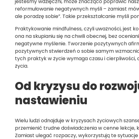
jesteśmy wdzięczni, może znacząco poprawić nasze
reformułowanie negatywnych myśli – zamiast mówi
ale poradzę sobie”. Takie przekształcanie myśli p
Praktykowanie mindfulness, czyli uważności, jest 
ona na skupianiu się na chwili obecnej, bez ocenia
negatywne myślenie. Tworzenie pozytywnych afirm
pozytywnych stwierdzeń o sobie samym wzmacnia 
tych praktyk w życie wymaga czasu i cierpliwości
życia.
Od kryzysu do rozwo
nastawieniu
Wielu ludzi odnajduje w kryzysach życiowych szan
przemienić trudne doświadczenia w cenne lekcje, 
Zamiast ulegać rozpaczy, wykorzystują te sytuacje j