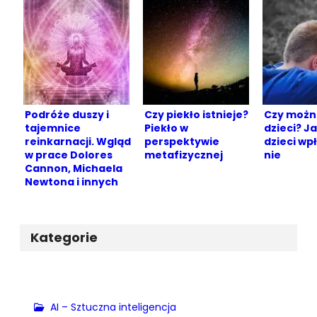
Podróże duszy i
Czy piekło istnieje?
Czy możn
tajemnice
Piekło w
dzieci? Ja
reinkarnacji. Wgląd
perspektywie
dzieci wp
w prace Dolores
metafizycznej
nie
Cannon, Michaela
Newtona i innych
Kategorie
AI – Sztuczna inteligencja