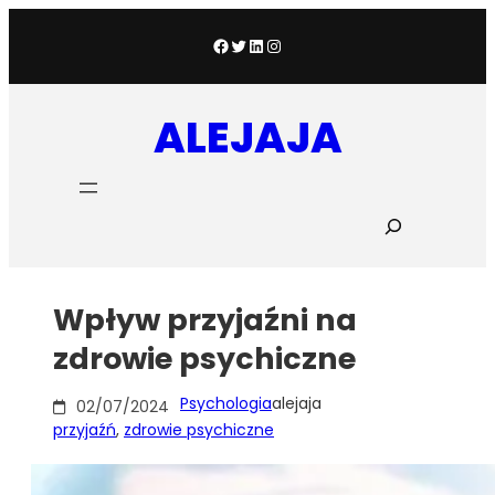
Przejdź
do
Facebook
Twitter
LinkedIn
Instagram
treści
ALEJAJA
S
z
u
k
a
Wpływ przyjaźni na
j
zdrowie psychiczne
Psychologia
alejaja
02/07/2024
przyjaźń
, 
zdrowie psychiczne