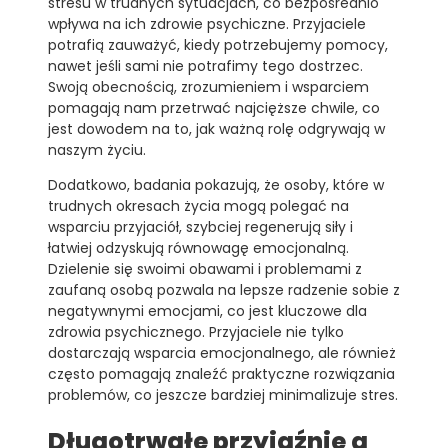
stresu w trudnych sytuacjach, co bezpośrednio
wpływa na ich zdrowie psychiczne. Przyjaciele
potrafią zauważyć, kiedy potrzebujemy pomocy,
nawet jeśli sami nie potrafimy tego dostrzec.
Swoją obecnością, zrozumieniem i wsparciem
pomagają nam przetrwać najcięższe chwile, co
jest dowodem na to, jak ważną rolę odgrywają w
naszym życiu.
Dodatkowo, badania pokazują, że osoby, które w
trudnych okresach życia mogą polegać na
wsparciu przyjaciół, szybciej regenerują siły i
łatwiej odzyskują równowagę emocjonalną.
Dzielenie się swoimi obawami i problemami z
zaufaną osobą pozwala na lepsze radzenie sobie z
negatywnymi emocjami, co jest kluczowe dla
zdrowia psychicznego. Przyjaciele nie tylko
dostarczają wsparcia emocjonalnego, ale również
często pomagają znaleźć praktyczne rozwiązania
problemów, co jeszcze bardziej minimalizuje stres.
Długotrwałe przyjaźnie a