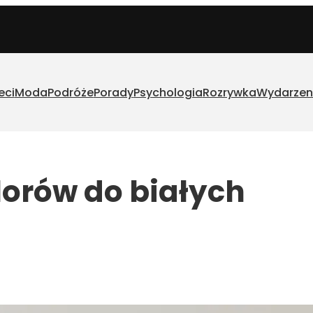
eci
Moda
Podróże
Porady
Psychologia
Rozrywka
Wydarzen
orów do białych