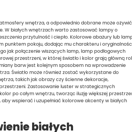
u atmosfery wnętrza, a odpowiednio dobrane może ożywić
e. W białych wnętrzach warto zastosować lampy o
szczenia przytulność i ciepło. Kolorowe abażury lub lam
 punktem pokoju, dodając mu charakteru i oryginalności
ego jak połączenie wiszących lamp, lamp podłogowych
ej przestrzeni, w której światło i kolor grają główną rol
ć zmiany barw jest kolejnym sposobem na wprowadzenie
nętrza. Światło może również zostać wykorzystane do
rza, takich jak obrazy czy ścienne dekoracje,
przestrzeni. Zastosowanie luster w strategicznych
olor po całym wnętrzu, tworząc iluzję większej przestrzen
 aby wspierać i uzupełniać kolorowe akcenty w białych
enie białych