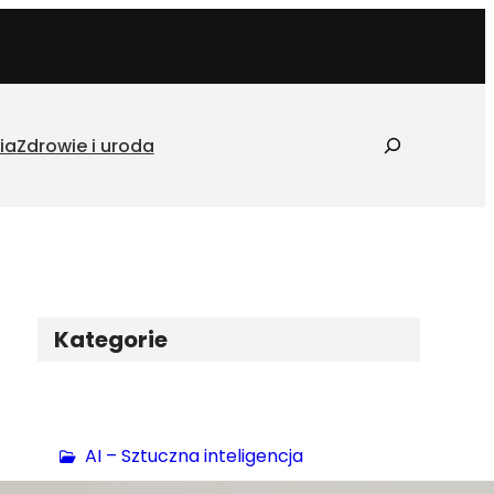
S
ia
Zdrowie i uroda
z
u
k
a
j
Kategorie
AI – Sztuczna inteligencja
Biznes