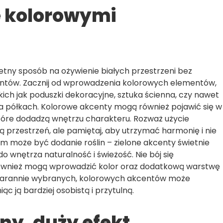
e kolorowymi
etny sposób na ożywienie białych przestrzeni bez
ntów. Zacznij od wprowadzenia kolorowych elementów,
ch jak poduszki dekoracyjne, sztuka ścien­na, czy nawet
 półkach. Kolorowe akcenty mogą również pojawić się w
które dodadzą wnętrzu charakteru. Rozważ użycie
 przestrzeń, ale pamiętaj, aby utrzymać harmonię i nie
m może być dodanie roślin – zielone akcenty świetnie
o wnętrza naturalność i świeżość. Nie bój się
również mogą wprowadzić kolor oraz dodatkową warstwę
 starannie wybranych, kolorowych akcentów może
c ją bardziej osobistą i przytulną.
ny, duży efekt