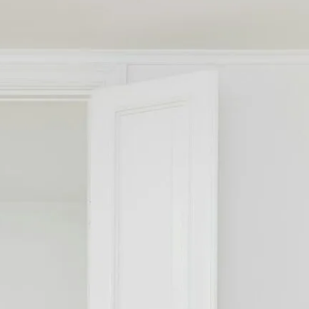
Dom i wnętrze
Dziecko
Moda
Podróże
Porady
Psychologia
Rozrywka
Uroda
Wydarzenia
Zdrowie