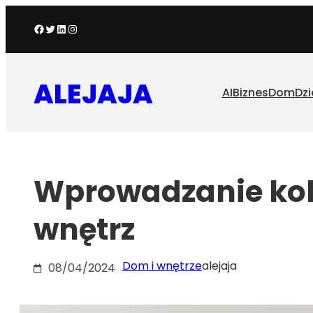
Przejdź
Facebook
Twitter
LinkedIn
Instagram
do
treści
ALEJAJA
AI
Biznes
Dom
Dzi
Wprowadzanie kol
wnętrz
Dom i wnętrze
alejaja
08/04/2024