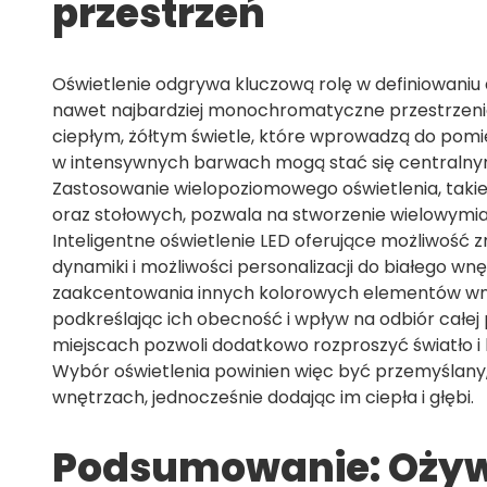
przestrzeń
Oświetlenie odgrywa kluczową rolę w definiowani
nawet najbardziej monochromatyczne przestrzeni
ciepłym, żółtym świetle, które wprowadzą do pomie
w intensywnych barwach mogą stać się centralnym
Zastosowanie wielopoziomowego oświetlenia, taki
oraz stołowych, pozwala na stworzenie wielowymiarow
Inteligentne oświetlenie LED oferujące możliwoś
dynamiki i możliwości personalizacji do białego w
zaakcentowania innych kolorowych elementów wnęt
podkreślając ich obecność i wpływ na odbiór całej 
miejscach pozwoli dodatkowo rozproszyć światło i k
Wybór oświetlenia powinien więc być przemyślany,
wnętrzach, jednocześnie dodając im ciepła i głębi.
Podsumowanie: Ożywi