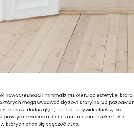
l nowoczesności i minimalizmu, oferując estetykę, która
a niektórych mogą wydawać się zbyt sterylne lub pozbawio
ni może dodać głębi, energii i indywidualności, nie
kilku prostym zmianom i dodatkom, można przekształcić
, w których chce się spędzać czas.