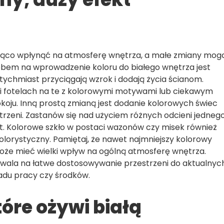
cząco wpłynąć na atmosferę wnętrza, a małe zmiany mog
obem na wprowadzenie koloru do białego wnętrza jest
ychmiast przyciągają wzrok i dodają życia ścianom.
 i fotelach na te z kolorowymi motywami lub ciekawym
oju. Inną prostą zmianą jest dodanie kolorowych świec
strzeni. Zastanów się nad użyciem różnych odcieni jedneg
kt. Kolorowe szkło w postaci wazonów czy misek również
lorystyczny. Pamiętaj, że nawet najmniejszy kolorowy
może mieć wielki wpływ na ogólną atmosferę wnętrza.
wala na łatwe dostosowywanie przestrzeni do aktualnyc
adu pracy czy środków.
óre ożywi białą