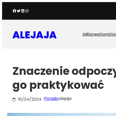
Przejdź
Facebook
Twitter
LinkedIn
Instagram
do
treści
ALEJAJA
AI
Biznes
Dom
Dzi
Znaczenie odpocz
go praktykować
Porady
alejaja
16/04/2024