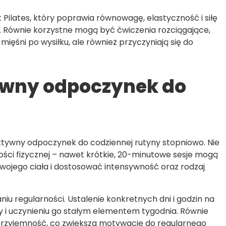
ilates, który poprawia równowagę, elastyczność i siłę
. Równie korzystne mogą być ćwiczenia rozciągające,
ięśni po wysiłku, ale również przyczyniają się do
ywny odpoczynek do
tywny odpoczynek do codziennej rutyny stopniowo. Nie
ości fizycznej – nawet krótkie, 20-minutowe sesje mogą
wojego ciała i dostosować intensywność oraz rodzaj
u regularności. Ustalenie konkretnych dni i godzin na
i uczynieniu go stałym elementem tygodnia. Równie
a przyjemność, co zwiększa motywację do regularnego