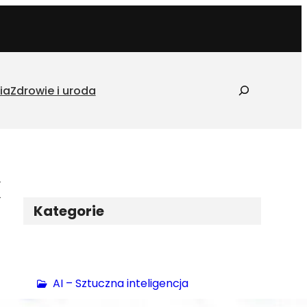
S
ia
Zdrowie i uroda
z
u
k
a
j
k
Kategorie
AI – Sztuczna inteligencja
Biznes