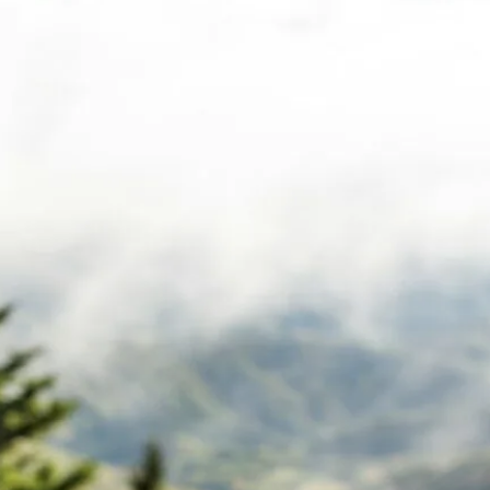
Dom i wnętrze
Dziecko
Moda
Podróże
Porady
Psychologia
Rozrywka
Uroda
Wydarzenia
Zdrowie