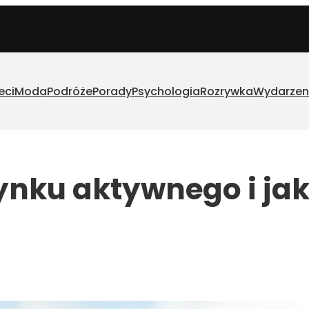
eci
Moda
Podróże
Porady
Psychologia
Rozrywka
Wydarzen
ynku aktywnego i ja