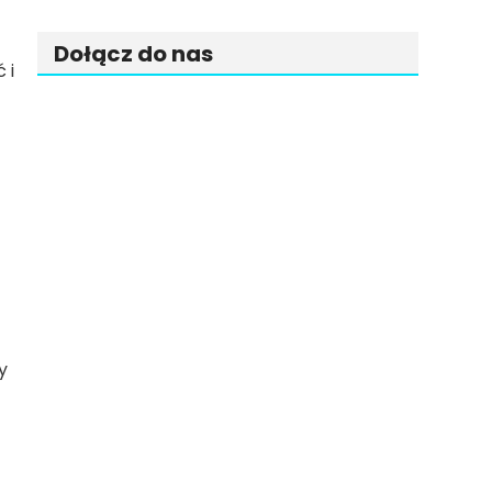
Dołącz do nas
 i
Facebook
Twitter
Instagram
y