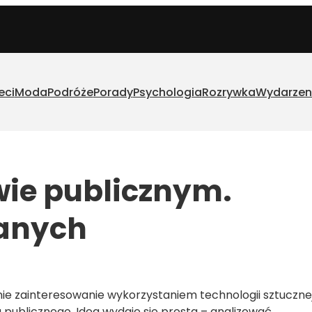
eci
Moda
Podróże
Porady
Psychologia
Rozrywka
Wydarzen
wie publicznym.
danych
nie zainteresowanie wykorzystaniem technologii sztuczne
 publicznego. Idea wydaje się prosta – analizować