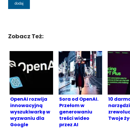
Zobacz Też:
OpenAI rozwija
Sora od OpenAI.
10 darm
innowacyjną
Przełom w
narzędzi 
wyszukiwarkę w
generowaniu
zrewoluc
wyzwaniu dla
treści wideo
Twoje ży
Google
przez AI