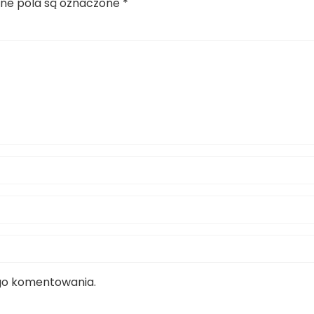
e pola są oznaczone
*
ego komentowania.