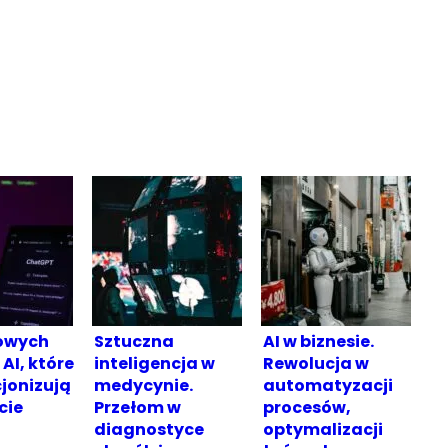
owych
Sztuczna
AI w biznesie.
AI, które
inteligencja w
Rewolucja w
jonizują
medycynie.
automatyzacji
cie
Przełom w
procesów,
diagnostyce
optymalizacji