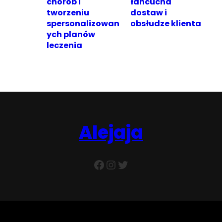
chorób i
łańcucha
tworzeniu
dostaw i
spersonalizowan
obsłudze klienta
ych planów
leczenia
Alejaja
Facebook
Instagram
Twitter