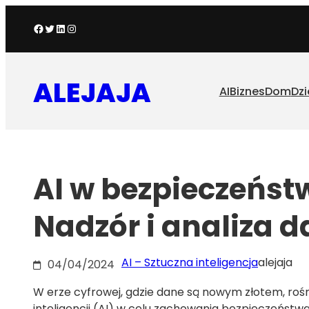
Przejdź
Facebook
Twitter
LinkedIn
Instagram
do
treści
ALEJAJA
AI
Biznes
Dom
Dzi
AI w bezpieczeńst
Nadzór i analiza 
AI – Sztuczna inteligencja
alejaja
04/04/2024
W erze cyfrowej, gdzie dane są nowym złotem, roś
inteligencji (AI) w celu zachowania bezpieczeństwa