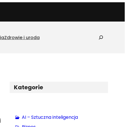
S
ia
Zdrowie i uroda
z
u
k
a
j
Kategorie
AI – Sztuczna inteligencja
j
Biznes