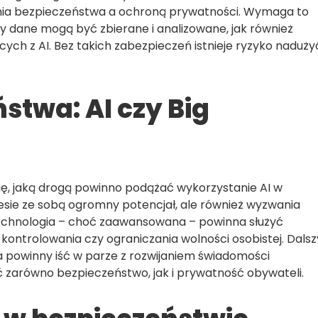
nia bezpieczeństwa a ochroną prywatności. Wymaga to
edy dane mogą być zbierane i analizowane, jak również
cych z AI. Bez takich zabezpieczeń istnieje ryzyko nadużyć
stwa: AI czy Big
się, jaką drogą powinno podążać wykorzystanie AI w
esie ze sobą ogromny potencjał, ale również wyzwania
 technologia – choć zaawansowana – powinna służyć
kontrolowania czy ograniczania wolności osobistej. Dalsz
a powinny iść w parze z rozwijaniem świadomości
ić zarówno bezpieczeństwo, jak i prywatność obywateli.