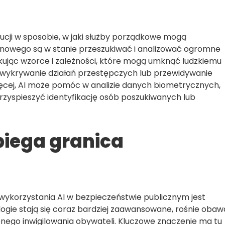
ucji w sposobie, w jaki służby porządkowe mogą
nowego są w stanie przeszukiwać i analizować ogromne
fikując wzorce i zależności, które mogą umknąć ludzkiemu
e wykrywanie działań przestępczych lub przewidywanie
ęcej, AI może pomóc w analizie danych biometrycznych,
przyspieszyć identyfikację osób poszukiwanych lub
biega granica
wykorzystania AI w bezpieczeństwie publicznym jest
logie stają się coraz bardziej zaawansowane, rośnie obaw
ego inwigilowania obywateli. Kluczowe znaczenie ma tu