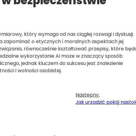
a w bezpieczeństwie
iarowy, który wymaga od nas ciągłej rozwagi i dyskusji.
na zapominać o etycznych i moralnych aspektach jej
związania, równocześnie kształtować przepisy, które będ
edzialne wykorzystanie AI może w znaczący sposób
icznego, jednak kluczem do sukcesu jest znalezienie
ości i wolności osobistej.
Następny:
Jak urządzić pokój nasto