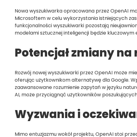
Nowa wyszukiwarka opracowana przez OpenAI ma b
Microsoftem w celu wykorzystania istniejących zas
funkcjonalności wyszukiwarki pozostają nieujawni
modelami sztucznej inteligencji będzie kluczowym
Potencjał zmiany na
Rozwój nowej wyszukiwarki przez OpenAI może mi
oferując użytkownikom alternatywę dla Google. Wpr
zaawansowane rozumienie zapytań w języku natura
AI, może przyciągnąć użytkowników poszukujących
Wyzwania i oczekiwa
Mimo entuzjazmu wokół projektu, OpenAI stoi prz