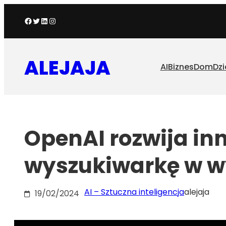
Przejdź
Facebook
Twitter
LinkedIn
Instagram
do
treści
ALEJAJA
AI
Biznes
Dom
Dzi
OpenAI rozwija i
wyszukiwarkę w w
AI – Sztuczna inteligencja
alejaja
19/02/2024