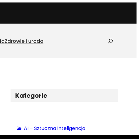
S
ia
Zdrowie i uroda
z
u
k
a
j
Kategorie
AI – Sztuczna inteligencja
Biznes