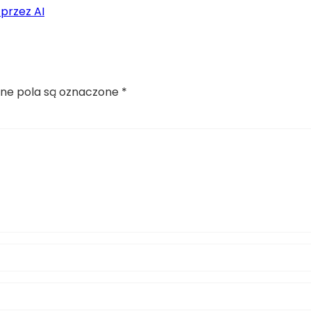
przez AI
e pola są oznaczone
*